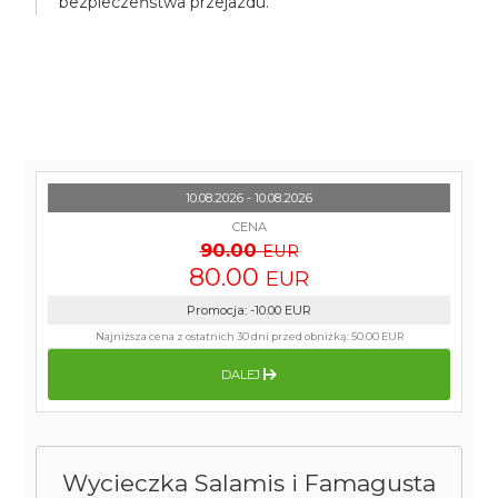
bezpieczeństwa przejazdu.
10.08.2026 - 10.08.2026
CENA
90.00
EUR
80.00
EUR
Promocja
:
-10.00
EUR
Najniższa cena z ostatnich 30 dni przed obniżką:
50.00 EUR
DALEJ
Wycieczka Salamis i Famagusta