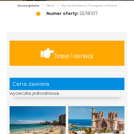
Strona główna
/
Oferta
/
Wycieczka Salamis i Famagusta z Protaras
Numer oferty:
53/18107
Terminy / rezerwacja
Cena zawiera
wycieczka jednodniowa