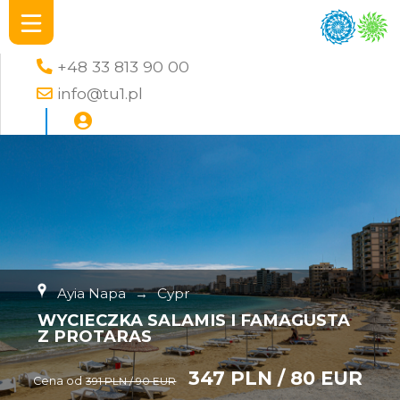
+48 33 813 90 00
info@tu1.pl
Ayia Napa
→
Cypr
WYCIECZKA SALAMIS I FAMAGUSTA
Z PROTARAS
347 PLN / 80 EUR
Cena od
391 PLN / 90 EUR