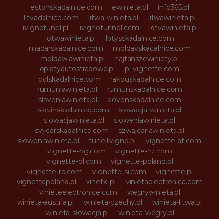
estonskadalnice.com
ewinieta.pl
info365.pl
litvadalnice.com
litwa-winieta.pl
litwawinieta.pl
livignotunel.pl
livignotunnel.com
lotvawinieta.pl
lotwawinieta.pl
lotysskadalnice.com
madarskadalnice.com
moldavskadalnice.com
moldawiawinieta.pl
najtanszewiniety.pl
oplatyautostradowe.pl
pl-vignette.com
polskadalnice.com
rakouskadalnice.com
rumuniawinieta.pl
rumunskadalnice.com
sloveniawinieta.pl
slovenskadalnice.com
slovinskadalnice.com
slowacja-winieta.pl
slowacjawinieta.pl
sloweniawinieta.pl
svycarskadalnice.com
szwajcariawinieta.pl
słoweniawinieta.pl
tunellivigno.pl
vignette-at.com
vignette-bg.com
vignette-cz.com
vignette-pl.com
vignette-poland.pl
vignette-ro.com
vignette-si.com
vignette.pl
vignettepoland.pl
vinetki.pl
vinietaelectronica.com
vinieteelectronice.com
wegrywinieta.pl
winieta-austria.pl
winieta-czechy.pl
winieta-litwa.pl
winieta-słowacja.pl
winieta-wegry.pl