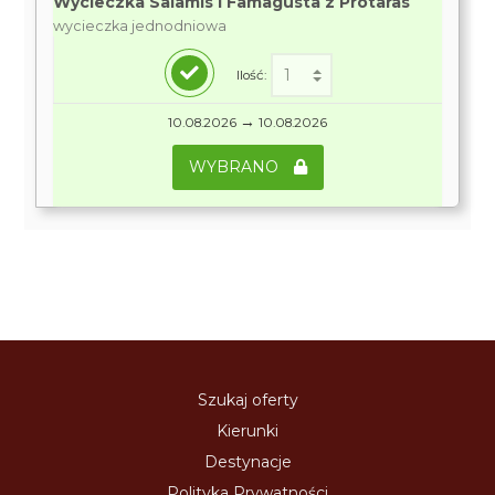
Wycieczka Salamis i Famagusta z Protaras
wycieczka jednodniowa
Ilość:
→
10.08.2026
10.08.2026
WYBRANO
Szukaj oferty
Kierunki
Destynacje
Polityka Prywatności