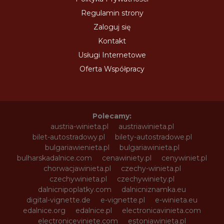
Regulamin strony
Zaloguj się
Kontakt
Usługi Internetowe
Oferta Współpracy
Polecamy:
austria-winieta.pl
austriawinieta.pl
bilet-autostradowy.pl
bilety-autostradowe.pl
bulgariawienieta.pl
bulgariawinieta.pl
bulharskadalnice.com
cenawiniety.pl
cenywiniet.pl
chorwacjawinieta.pl
czechy-winieta.pl
czechywinieta.pl
czechywiniety.pl
dalnicnipoplatky.com
dalnicniznamka.eu
digital-vignette.de
e-vignette.pl
e-winieta.eu
edalnice.org
edalnice.pl
electronicavinieta.com
electroniceviniete.com
estoniawinieta.pl