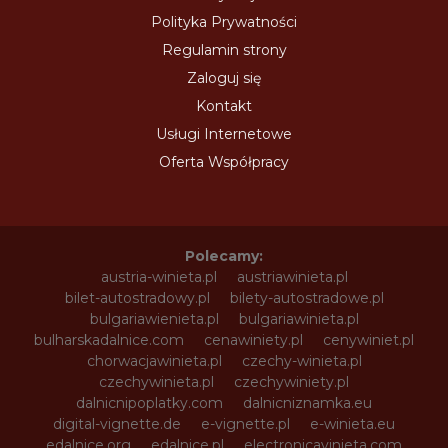
Polityka Prywatności
Regulamin strony
Zaloguj się
Kontakt
Usługi Internetowe
Oferta Współpracy
Polecamy:
austria-winieta.pl
austriawinieta.pl
bilet-autostradowy.pl
bilety-autostradowe.pl
bulgariawienieta.pl
bulgariawinieta.pl
bulharskadalnice.com
cenawiniety.pl
cenywiniet.pl
chorwacjawinieta.pl
czechy-winieta.pl
czechywinieta.pl
czechywiniety.pl
dalnicnipoplatky.com
dalnicniznamka.eu
digital-vignette.de
e-vignette.pl
e-winieta.eu
edalnice.org
edalnice.pl
electronicavinieta.com