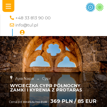
+48 33 813 90 00
info@tu1.pl
Ayia Napa
→
Cypr
WYCIECZKA CYPR PÓŁNOCNY
ZAMKI I KYRENIA Z PROTARAS
369 PLN / 85 EUR
Cena od
391 PLN / 90 EUR