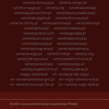
winieta-słowacja.pl
winieta-wegry.pl
winieta-węgry.pl
winieta.org
winietaaustria.pl
winietaaustriaonline.pl
winietaautostradowa.pl
winietabulgaria.pl
winietachorwacja.pl
winietaczechy.pl
winietaestonia.pl
winietalitwa.pl
winietalotwa.pl
winietamoldawia.pl
winietaonline.com
winietapolska.pl
winietarumunia.pl
winietaslovenia.pl
winietaslowacja.pl
winietaslowenia.pl
winietaszwajcaria.pl
winietasłowenia.pl
winietawegry.pl
winietomat.pl
winiety.org
winietydrogowe.pl
winietyelektroniczne.pl
winietyestonia.pl
winietywegry.pl
winietyzagraniczne.pl
winietyzakup.pl
węgry-winieta.pl
xn--sowacja-njb.org.pl
xn--soweniawinieta-gnc.pl
xn--wgry-winieta-4vb.pl
xn--winieta-sowacja-7sc.pl
xn--winieta-wgry-dwb.pl
© 2026 www.slovenia.travel.pl | powered by FENIQS