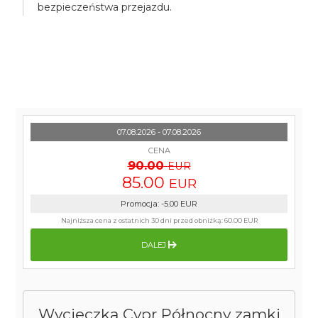
bezpieczeństwa przejazdu.
07.08.2026 - 07.08.2026
CENA
90.00
EUR
85.00
EUR
Promocja
:
-5.00
EUR
Najniższa cena z ostatnich 30 dni przed obniżką:
60.00 EUR
DALEJ
Wycieczka Cypr Północny zamki