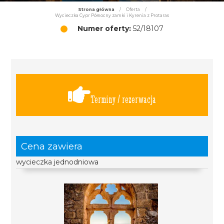
Strona główna
/
Oferta
/
Wycieczka Cypr Północny zamki i Kyrenia z Protaras
Numer oferty:
52/18107
Terminy / rezerwacja
Cena zawiera
wycieczka jednodniowa