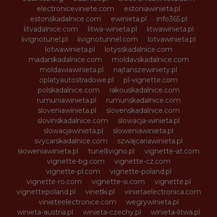
electroniceviniete.com
estoniawinieta.pl
estonskadalnice.com
ewinieta.pl
info365.pl
litvadalnice.com
litwa-winieta.pl
litwawinieta.pl
livignotunel.pl
livignotunnel.com
lotvawinieta.pl
lotwawinieta.pl
lotysskadalnice.com
madarskadalnice.com
moldavskadalnice.com
moldawiawinieta.pl
najtanszewiniety.pl
oplatyautostradowe.pl
pl-vignette.com
polskadalnice.com
rakouskadalnice.com
rumuniawinieta.pl
rumunskadalnice.com
sloveniawinieta.pl
slovenskadalnice.com
slovinskadalnice.com
slowacja-winieta.pl
slowacjawinieta.pl
sloweniawinieta.pl
svycarskadalnice.com
szwajcariawinieta.pl
słoweniawinieta.pl
tunellivigno.pl
vignette-at.com
vignette-bg.com
vignette-cz.com
vignette-pl.com
vignette-poland.pl
vignette-ro.com
vignette-si.com
vignette.pl
vignettepoland.pl
vinetki.pl
vinietaelectronica.com
vinieteelectronice.com
wegrywinieta.pl
winieta-austria.pl
winieta-czechy.pl
winieta-litwa.pl