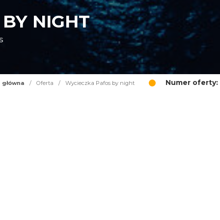
 BY NIGHT
s
Numer oferty:
a główna
/
Oferta
/
Wycieczka Pafos by night