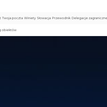
t
Twoja poczta
Winiety
Słowacja
Przewodnik
Delegacje zagraniczn
g obiektów