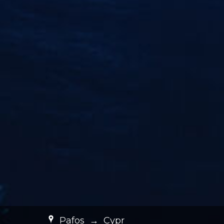
Pafos
→
Cypr