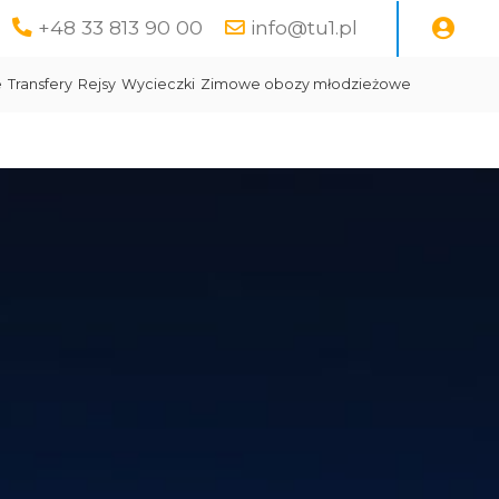
+48 33 813 90 00
info@tu1.pl
e
Transfery
Rejsy
Wycieczki
Zimowe obozy młodzieżowe