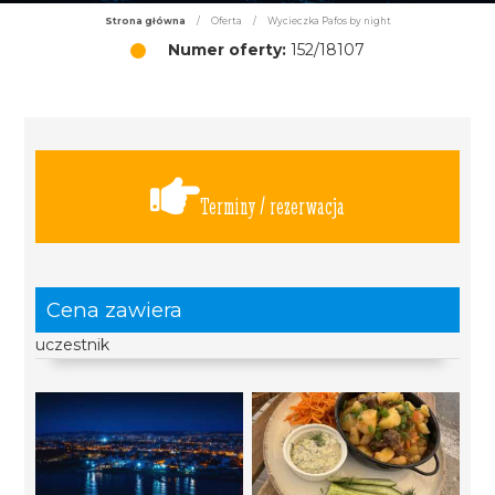
Strona główna
/
Oferta
/
Wycieczka Pafos by night
Numer oferty:
152/18107
Terminy / rezerwacja
Cena zawiera
uczestnik