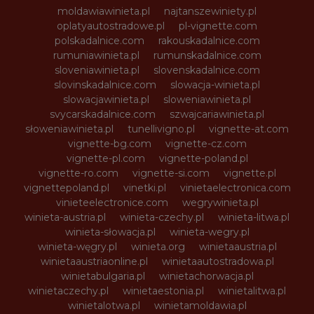
moldawiawinieta.pl
najtanszewiniety.pl
oplatyautostradowe.pl
pl-vignette.com
polskadalnice.com
rakouskadalnice.com
rumuniawinieta.pl
rumunskadalnice.com
sloveniawinieta.pl
slovenskadalnice.com
slovinskadalnice.com
slowacja-winieta.pl
slowacjawinieta.pl
sloweniawinieta.pl
svycarskadalnice.com
szwajcariawinieta.pl
słoweniawinieta.pl
tunellivigno.pl
vignette-at.com
vignette-bg.com
vignette-cz.com
vignette-pl.com
vignette-poland.pl
vignette-ro.com
vignette-si.com
vignette.pl
vignettepoland.pl
vinetki.pl
vinietaelectronica.com
vinieteelectronice.com
wegrywinieta.pl
winieta-austria.pl
winieta-czechy.pl
winieta-litwa.pl
winieta-słowacja.pl
winieta-wegry.pl
winieta-węgry.pl
winieta.org
winietaaustria.pl
winietaaustriaonline.pl
winietaautostradowa.pl
winietabulgaria.pl
winietachorwacja.pl
winietaczechy.pl
winietaestonia.pl
winietalitwa.pl
winietalotwa.pl
winietamoldawia.pl