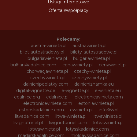
Usługi Internetowe
Oferta Współpracy
Polecamy:
austria-winieta.pl
austriawinieta.pl
bilet-autostradowy.pl
bilety-autostradowe.pl
bulgariawienieta.pl
bulgariawinieta.pl
bulharskadalnice.com
cenawiniety.pl
cenywiniet.pl
chorwacjawinieta.pl
czechy-winieta.pl
czechywinieta.pl
czechywiniety.pl
dalnicnipoplatky.com
dalnicniznamka.eu
digital-vignette.de
e-vignette.pl
e-winieta.eu
edalnice.org
edalnice.pl
electronicavinieta.com
electroniceviniete.com
estoniawinieta.pl
estonskadalnice.com
ewinieta.pl
info365.pl
litvadalnice.com
litwa-winieta.pl
litwawinieta.pl
livignotunel.pl
livignotunnel.com
lotvawinieta.pl
lotwawinieta.pl
lotysskadalnice.com
madarskadalnice.com
moldavskadalnice.com