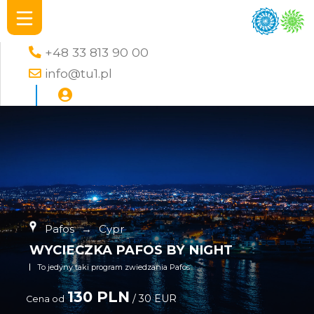
+48 33 813 90 00
info@tu1.pl
Pafos
→
Cypr
WYCIECZKA PAFOS BY NIGHT
To jedyny taki program zwiedzania Pafos
130 PLN
/ 30 EUR
Cena od