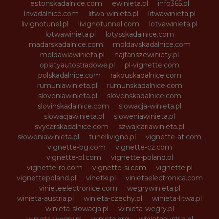
estonskadalnice.com
ewinieta.pl
info365.pl
litvadalnice.com
litwa-winieta.pl
litwawinieta.pl
livignotunel.pl
livignotunnel.com
lotvawinieta.pl
lotwawinieta.pl
lotysskadalnice.com
madarskadalnice.com
moldavskadalnice.com
moldawiawinieta.pl
najtanszewiniety.pl
oplatyautostradowe.pl
pl-vignette.com
polskadalnice.com
rakouskadalnice.com
rumuniawinieta.pl
rumunskadalnice.com
sloveniawinieta.pl
slovenskadalnice.com
slovinskadalnice.com
slowacja-winieta.pl
slowacjawinieta.pl
sloweniawinieta.pl
svycarskadalnice.com
szwajcariawinieta.pl
słoweniawinieta.pl
tunellivigno.pl
vignette-at.com
vignette-bg.com
vignette-cz.com
vignette-pl.com
vignette-poland.pl
vignette-ro.com
vignette-si.com
vignette.pl
vignettepoland.pl
vinetki.pl
vinietaelectronica.com
vinieteelectronice.com
wegrywinieta.pl
winieta-austria.pl
winieta-czechy.pl
winieta-litwa.pl
winieta-słowacja.pl
winieta-wegry.pl
winieta-węgry.pl
winieta.org
winietaaustria.pl