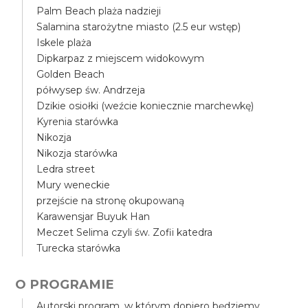
Palm Beach plaża nadzieji
Salamina starożytne miasto (2.5 eur wstęp)
Iskele plaża
Dipkarpaz z miejscem widokowym
Golden Beach
półwysep św. Andrzeja
Dzikie osiołki (weźcie koniecznie marchewkę)
Kyrenia starówka
Nikozja
Nikozja starówka
Ledra street
Mury weneckie
przejście na stronę okupowaną
Karawensjar Buyuk Han
Meczet Selima czyli św. Zofii katedra
Turecka starówka
O PROGRAMIE
Autorski program, w którym dopiero będziemy