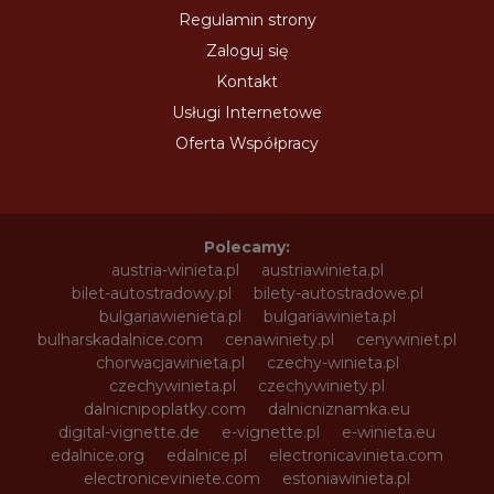
Regulamin strony
Zaloguj się
Kontakt
Usługi Internetowe
Oferta Współpracy
Polecamy:
austria-winieta.pl
austriawinieta.pl
bilet-autostradowy.pl
bilety-autostradowe.pl
bulgariawienieta.pl
bulgariawinieta.pl
bulharskadalnice.com
cenawiniety.pl
cenywiniet.pl
chorwacjawinieta.pl
czechy-winieta.pl
czechywinieta.pl
czechywiniety.pl
dalnicnipoplatky.com
dalnicniznamka.eu
digital-vignette.de
e-vignette.pl
e-winieta.eu
edalnice.org
edalnice.pl
electronicavinieta.com
electroniceviniete.com
estoniawinieta.pl