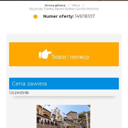
Strona główna
/
Oferta
/
Wycieczka: Troodos, klasztor Kykkos z Larnaki Marathon
Numer oferty:
149/18107
Terminy / rezerwacja
Cena zawiera
Uczestnik