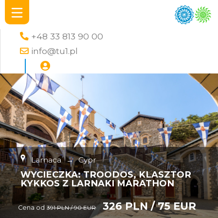
+48 33 813 90 00
info@tu1.pl
Larnaca
→
Cypr
WYCIECZKA: TROODOS, KLASZTOR
KYKKOS Z LARNAKI MARATHON
326 PLN / 75 EUR
Cena od
391 PLN / 90 EUR