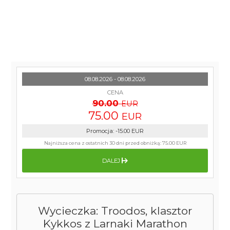
08.08.2026 - 08.08.2026
CENA
90.00
EUR
75.00
EUR
Promocja
:
-15.00
EUR
Najniższa cena z ostatnich 30 dni przed obniżką:
75.00 EUR
DALEJ
Wycieczka: Troodos, klasztor
Kykkos z Larnaki Marathon